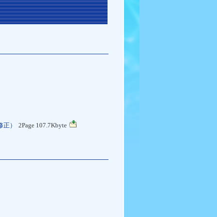
9修正）
2Page 107.7Kbyte