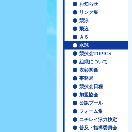
お知らせ
リンク集
競泳
飛込
ＡＳ
水球
競技会TOPICS
組織について
表彰関係
事務局
競技会日程
加盟協会
公認プール
フォーム集
ニチレイ泳力検定
普及・指導委員会